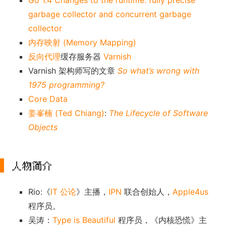
Go 1.4 Changes to the runtime: fully precise
garbage collector and concurrent garbage
collector
内存映射 (Memory Mapping)
反向代理
缓存服务器
Varnish
Varnish 架构师写的文章
So what’s wrong with
1975 programming?
Core Data
姜峯楠 (Ted Chiang)
:
The Lifecycle of Software
Objects
人物简介
Rio:《
IT 公论
》主播，
IPN
联合创始人，
Apple4us
程序员。
吴涛：
Type is Beautiful
程序员，《内核恐慌》主